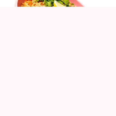
Pad Thaï
Crevettes
Un classique incontournable chez Freshbox.